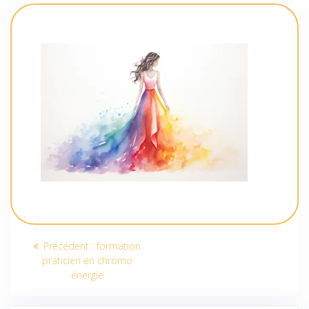
Navigation
Article
Précédent :
formation
de
précédent
praticien en chromo
:
énergie
l’article