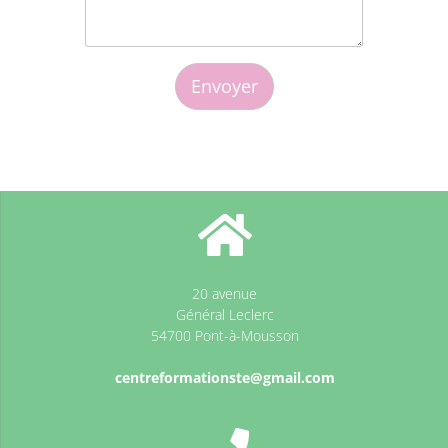
20 avenue
Général Leclerc
54700 Pont-à-Mousson
centreformationste@gmail.com