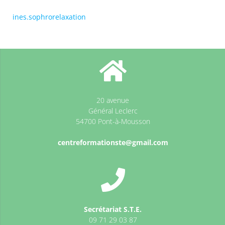
ines.sophrorelaxation
20 avenue
Général Leclerc
54700 Pont-à-Mousson
centreformationste@gmail.com
Secrétariat S.T.E.
09 71 29 03 87