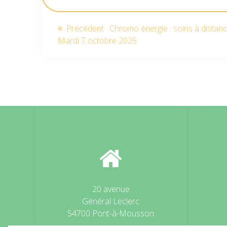
Navigation
Article
Précédent :
Chromo énergie : soins à distanc
précédent
Mardi 7 octobre 2025
de
:
l’article
20 avenue
Général Leclerc
54700 Pont-à-Mousson