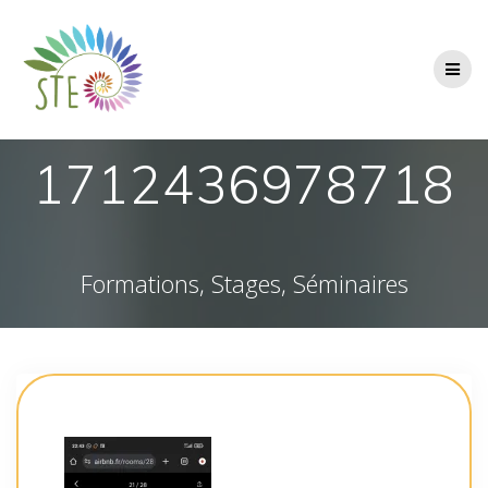
Passer
au
contenu
1712436978718
Formations, Stages, Séminaires