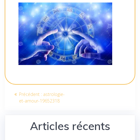
Navigation
Article
Précédent :
astrologie-
de
précédent
et-amour-19652318
:
l’article
Articles récents