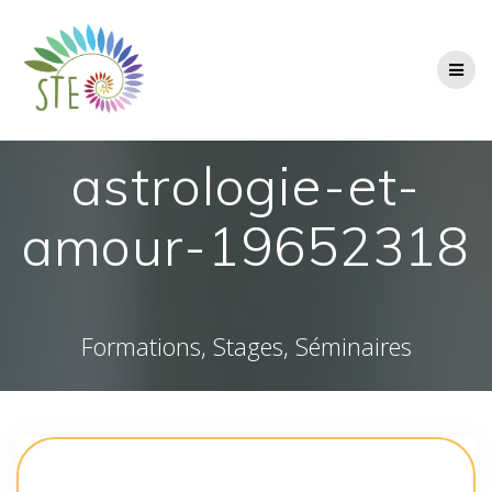
Passer
au
contenu
astrologie-et-
amour-19652318
Formations, Stages, Séminaires