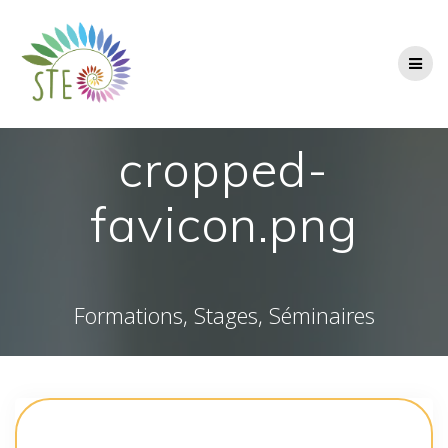
Passer
au
contenu
cropped-
favicon.png
Formations, Stages, Séminaires