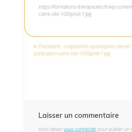
https://formations-therapeutes.fr/wp-conte
carre-site-1000pixel-1.jpg
Navigation
Article
Précédent :
cropped-ho-oponopono-site-et-
précédent
publication-carre-site-1000pixel-1.jpg
de
:
l’article
Laisser un commentaire
Vous devez
vous connecter
pour publier un