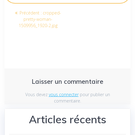
Navigation
Article
Précédent :
cropped-
de
précédent
pretty-woman-
:
1509956_1920-2.jpg
l’article
Laisser un commentaire
Vous devez
vous connecter
pour publier un
commentaire.
Articles récents