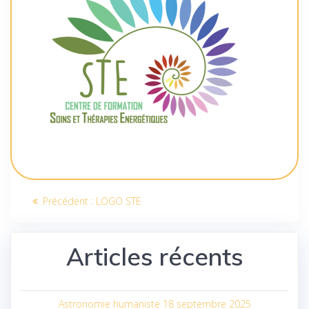
Navigation
Article
Précédent :
LOGO STE
de
précédent
:
l’article
Articles récents
Astronomie humaniste 18 septembre 2025