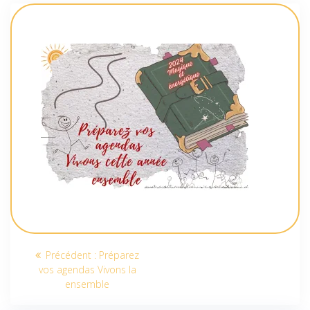
Navigation
Article
Précédent :
Préparez
de
précédent
vos agendas Vivons la
:
ensemble
l’article