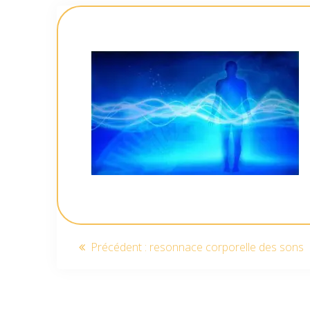
Navigation
Article
Précédent :
resonnace corporelle des sons
précédent
de
:
l’article