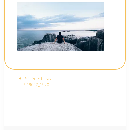
Navigation
Article
Précédent :
sea-
de
précédent
919042_1920
:
l’article