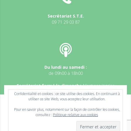
Secrétariat S.T.E.
09 71 29 03 87
Du lundi au samedi :
de 09h00 à 18h00
Secrétariat fermé le dimanche
Mentions légales
Confidentialité et cookies : ce site utilise des cookies. En continuant à
utiliser ce site Web, vous acceptez leur utilisation.
Pour en savoir plus, notamment sur la façon de contrôler les cookies,
consultez :
Politique relative aux cookies
© 2026 Formations aux thérapies énergétiques à Pont-à-
Mousson entre Nancy et Metz. Built using WordPress and