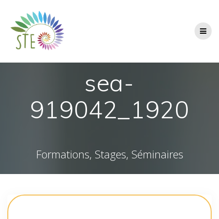
Passer
au
contenu
sea-
919042_1920
Formations, Stages, Séminaires