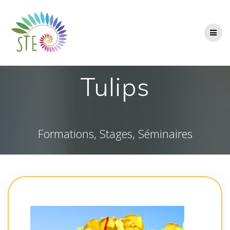
Passer
au
contenu
Tulips
Formations, Stages, Séminaires